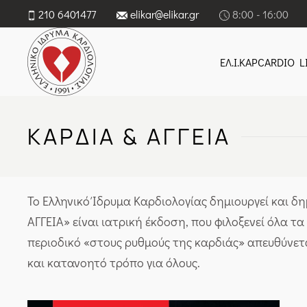
210 6401477
elikar@elikar.gr
8:00 - 16:00
ΕΛ.Ι.ΚΑΡ
CARDIO LI
ΚΑΡΔΙΆ & ΑΓΓΕΊΑ
To Ελληνικό Ίδρυμα Καρδιολογίας δημιουργεί και δημ
ΑΓΓΕΙΑ» είναι ιατρική έκδοση, που φιλοξενεί όλα 
περιοδικό «στους ρυθμούς της καρδιάς» απευθύνετα
και κατανοητό τρόπο για όλους.